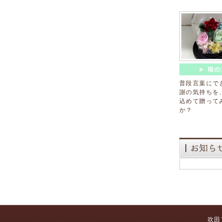
普段言葉にで
謝の気持ちを
込めて贈って
か？
吹田