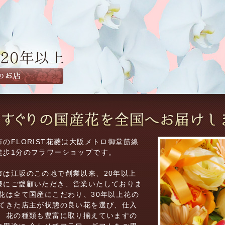
のFLORIST花菱は大阪メトロ御堂筋線
徒歩1分のフラワーショップです。
市は江坂のこの地で創業以来、20年以上
様にご愛顧いただき、営業いたしておりま
の花は全て国産にこだわり、30年以上花の
してきた店主が状態の良い花を選び、仕入
。 花の種類も豊富に取り揃えていますの