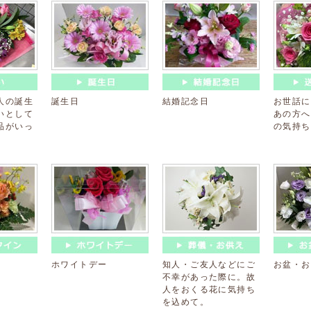
人の誕生
誕生日
結婚記念日
お世話に
いとして
あの方へ
品がいっ
の気持ち
ホワイトデー
知人・ご友人などにご
お盆・お
不幸があった際に。故
人をおくる花に気持ち
を込めて。