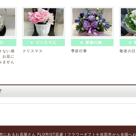
きない感
クリスマス
季節行事
敬老の日
、お花に
みません
市にあるお花屋さん FLORIST花菱 | フラワーギフトを吹田市から全国へ