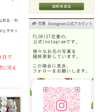
は新盆・初
鮮な手作り
３日で
望に沿え