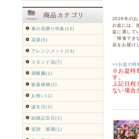
2026年の
お盆には、
春の花贈り特集(10)
盆に適して
「帰省でき
花束(5)
花をお届け
アレンジメント(13)
スタンド花(7)
>>お盆の特
※お盆特
胡蝶蘭(1)
す。
上記日程
観葉植物(1)
ない場合
お祝い(1)
誕生日(1)
結婚記念日(1)
送別・退職(1)