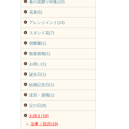
春の花贈り特集(10)
花束(5)
アレンジメント(13)
スタンド花(7)
胡蝶蘭(1)
観葉植物(1)
お祝い(1)
誕生日(1)
結婚記念日(1)
送別・退職(1)
父の日(8)
お供え(19)
法事・回忌(19)