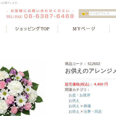
へお届けします。
商品コード：
512602
お供えのアレンジ
販売価格(税込)：
4,400
円
関連カテゴリ：
お盆・お彼岸
お供え
お供え
>
葬儀
お供え
>
法事・回忌