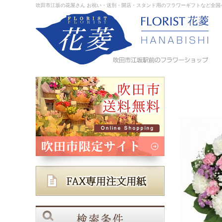
吹田市江坂の花屋さん お祝い・送別・開店・スタンド用のフラワーギフトなど全国